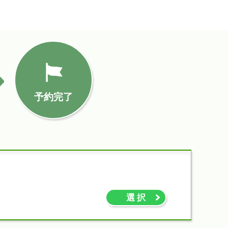
予約完了
選 択