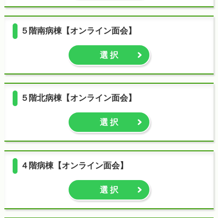
５階南病棟【オンライン面会】
選 択
５階北病棟【オンライン面会】
選 択
４階病棟【オンライン面会】
選 択